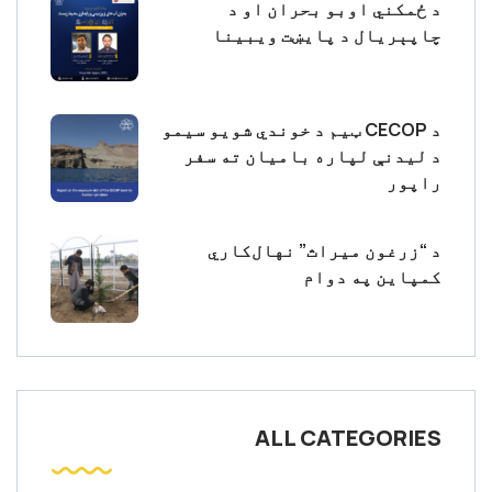
د ځمکني اوبو بحران او د
چاپېریال د پایښت ویبینا
د CECOP ټیم د خوندي شویو سیمو
د لیدنې لپاره بامیان ته سفر
راپور
د “زرغون میراث” نهال‌کاري
کمپاین په دوام
ALL CATEGORIES