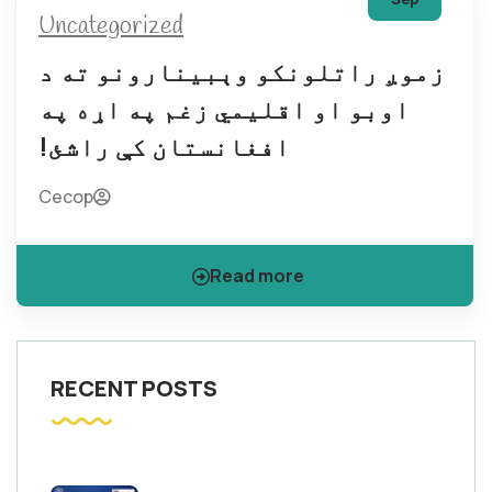
Uncategorized
زموږ راتلونکو وېبینارونو ته د
اوبو او اقلیمي زغم په اړه په
افغانستان کې راشئ!
Cecop
Read more
RECENT POSTS