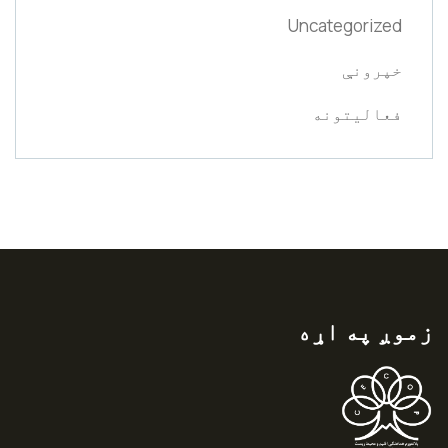
Uncategorized
خپرونې
فعالیتونه
زموږ په اړه