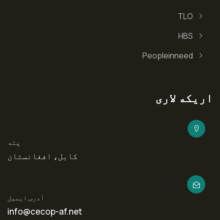
TLO
HBS
Peopleinneed
اریکه لاری
پته
کابل، افغانستان
آدرس ایمیل
info@cecop-af.net