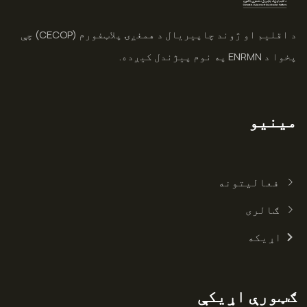
د اقلیم او ژوند چاپیریال د همغږۍ پلاټفورم (CECOP) چې
پخوا د ENRMN په نوم پیژندل کیږده.
مینیو
فعالیتونه
ګالری
اړیکه
ګټورې اړیکې