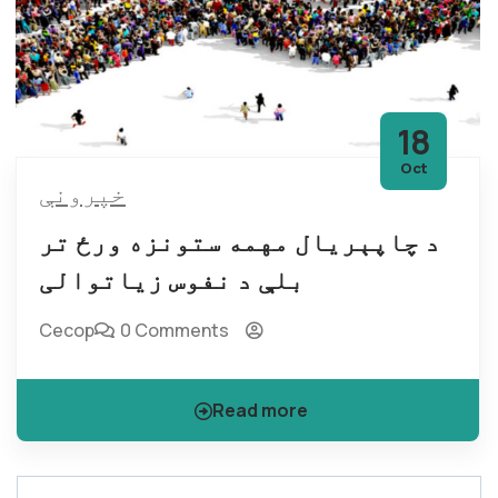
18
Oct
خپرونې
د چاپېریال مهمه ستونزه ورځ تر
بلې د نفوس زیاتوالی
Cecop
0 Comments
Read more