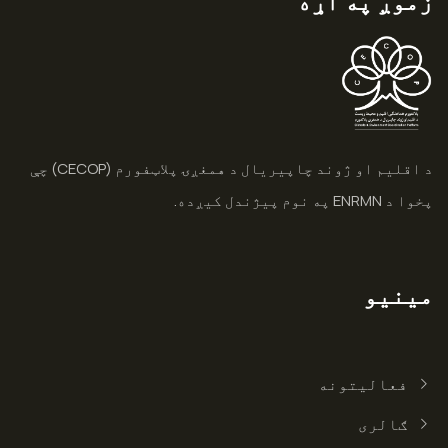
زموږ په اړه
د اقلیم او ژوند چاپیریال د همغږۍ پلاټفورم (CECOP) چې
پخوا د ENRMN په نوم پیژندل کیږده.
مینیو
فعالیتونه
ګالری