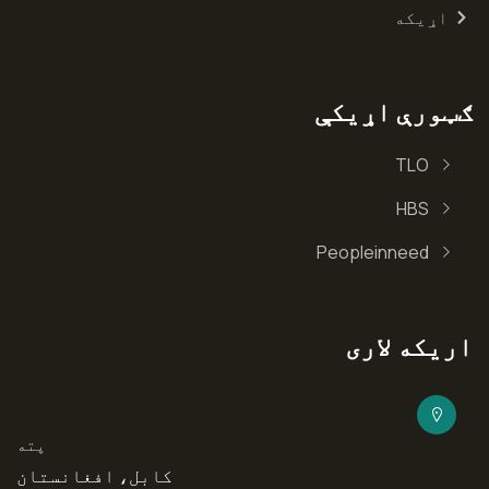
اړیکه
ګټورې اړیکې
TLO
HBS
Peopleinneed
اریکه لاری
پته
کابل، افغانستان