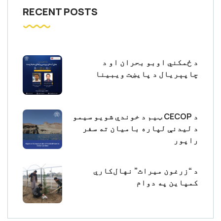
RECENT POSTS
د ځمکني اوبو بحران او د
چاپېریال د پایښت ویبینا
د CECOP ټیم د خوندي شویو سیمو
د لیدنې لپاره بامیان ته سفر
راپور
د “زرغون میراث” نهال‌کاري
کمپاین په دوام