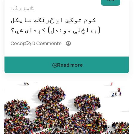
خپرونې
کوم توکي او څرنګه سایکل
(بیاځلې موندل) کېدای شي؟
Cecop
0 Comments
Read more