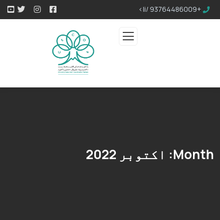
+93764486009 /li>
Month:
اکتوبر 2022