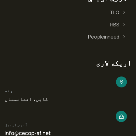
TLO
HBS
Peopleinneed
اریکه لاری
پته
کابل، افغانستان
آدرس ایمیل
info@cecop-af.net