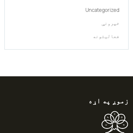
Uncategorized
خپرونې
فعالیتونه
زموږ په اړه