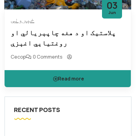
03
Jun
خپرونې
پلاستيک او د هغه چاپېریالي او
روغتیایي اغېزې
Cecop
0 Comments
Read more
RECENT POSTS