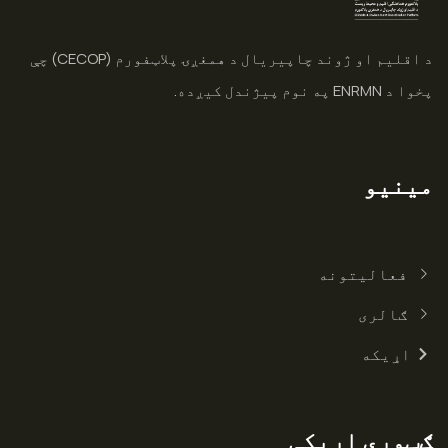
د اقلیم او ژوند چاپیریال د همغږۍ پلاټفورم (CECOP) چې
پخوا د ENRMN په نوم پیژندل کیږده.
مینیو
فعالیتونه
ګالری
اړیکه
ګټورې اړیکې