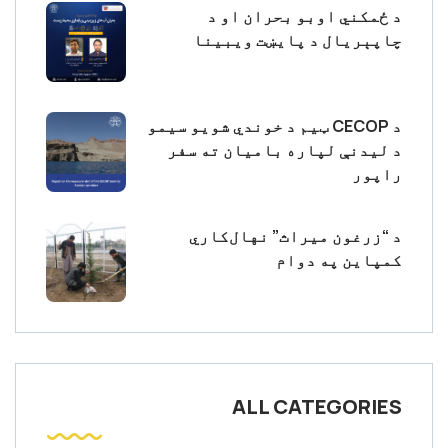
د ځمکني اوبو بحران او د
چاپېریال د پایښت ویبینا
د CECOP ټیم د خوندي شویو سیمو
د لیدنې لپاره بامیان ته سفر
راپور
د “زرغون میراث” نهال‌کاري
کمپاین په دوام
ALL CATEGORIES