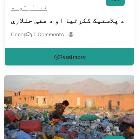
فعالیتونه
د پلاستیک ککړتیا او د هغې حللارې
Cecop
0 Comments
Read more