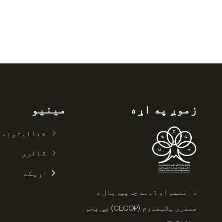
زموږ په اړه
مینیو
فعالیتونه
ګالری
اړیکه
د اقلیم او ژوند چاپیریال د
همغږۍ پلاټفورم (CECOP) چې پخوا