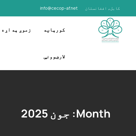
کابل، افغانستان
info@cecop-af.net
کورپاڼه
زموږ په اړه
لارښوونې
Month:
جون 2025