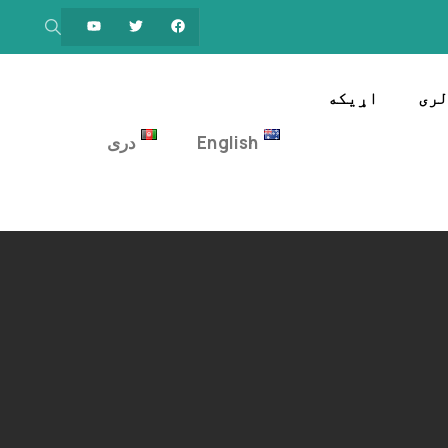
ری
اړیکه
English
دری