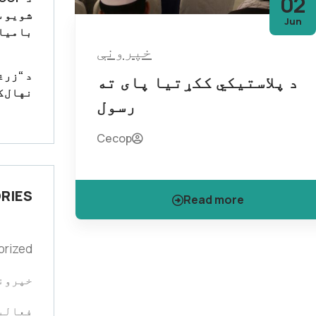
02
شویو س
Jun
بامیان
خپرونې
د “زرغ
د پلاستیکي ککړتیا پای ته
نهال‌ک
رسول
Cecop
RIES
Read more
orized
خپرون
فعالی