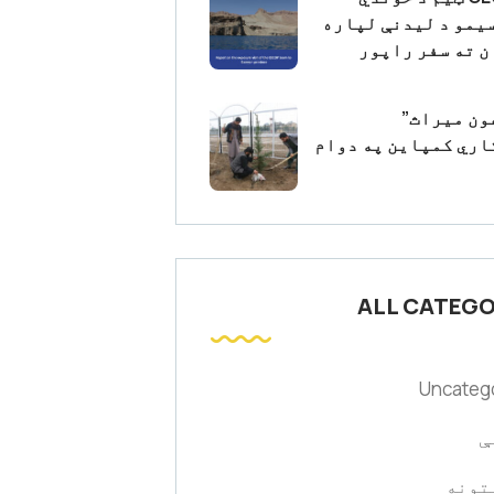
یمو د لیدنې لپاره
 ته سفر راپور
ون میراث”
اري کمپاین په دوام
ALL CATEGO
Uncateg
ې
تونه