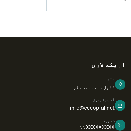
اریکه لاری
پته
کابل، افغانستان
آدرس ایمیل
info@cecop-af.net
شمیره
۰۷۷XXXXXXXXX