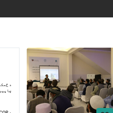
د ځمکن
چاپېری