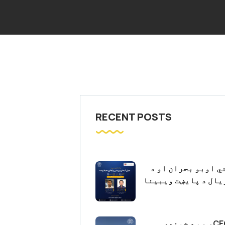
RECENT POSTS
ي اوبو بحران او د
ال د پایښت ویبینا
د CECOP ټیم د خوندي