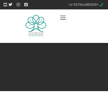
+93764486009 /li>