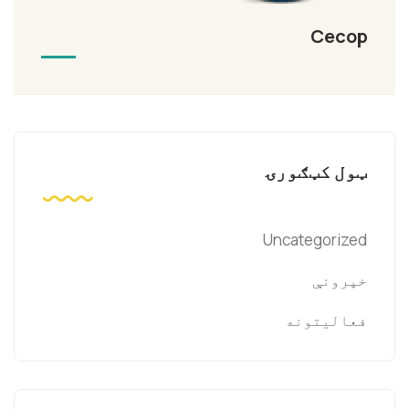
Cecop
ټول کټګورۍ
Uncategorized
خپرونې
فعالیتونه