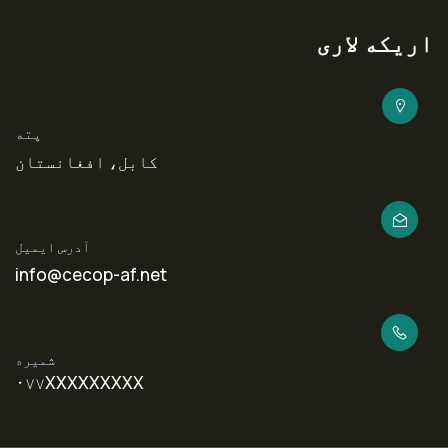
اریکه لاری
پته
کابل، افغانستان
آدرس ایمیل
info@cecop-af.net
شمیره
۰۷۷XXXXXXXXX