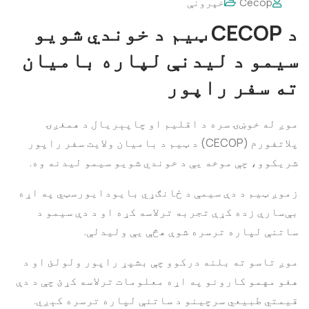
Cecop
خپرونې
د CECOP ټیم د خوندي شویو
سیمو د لیدنې لپاره بامیان
ته سفر راپور
موږ له خوښۍ سره د اقلیم او چاپېریال د همغږۍ
پلاتفورم (CECOP) د ټیم د بامیان ولایت سفر راپور
شریکوو، چې موخه یې د خوندي شویو سیمو لیدنه وه.
زموږ ټیم د دې سیمې د ځانګړي بایودایورسټي په اړه
بې‌سارې زده کړې تجربه ترلاسه کړه او د دې سیمو د
ساتنې لپاره ترسره شوې هڅې یې ولیدلې.
موږ تاسو ته بلنه درکوو چې بشپړ راپور ولولئ او د
هغو مهمو کارونو په اړه معلومات ترلاسه کړئ چې د دې
قیمتي طبیعي سرچینو د ساتنې لپاره ترسره کېږي.