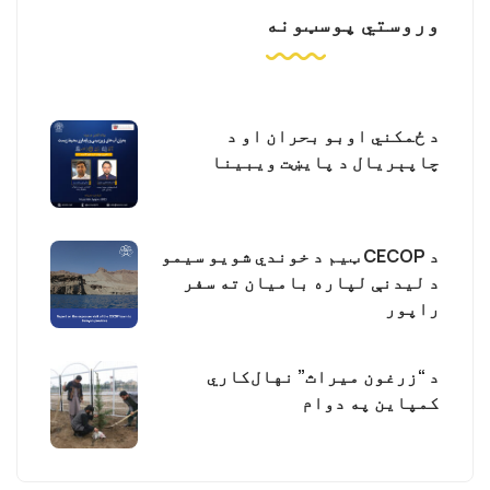
وروستي پوسټونه
د ځمکني اوبو بحران او د
چاپېریال د پایښت ویبینا
د CECOP ټیم د خوندي شویو سیمو
د لیدنې لپاره بامیان ته سفر
راپور
د “زرغون میراث” نهال‌کاري
کمپاین په دوام