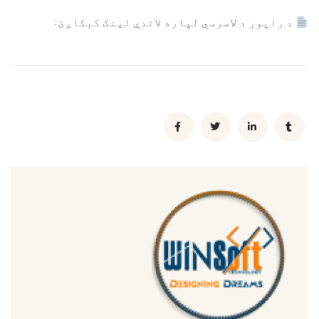
د راپور د لاسرسي لپاره لاندې لینک کېکاږئ: