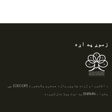
زموږ په اړه
د اقلیم او ژوند چاپیریال د همغږۍ پلاټفورم (CECOP) چې
پخوا د ENRMN په نوم پیژندل کیږده.