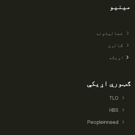
مینیو
فعالیتونه
ګالری
اړیکه
ګټورې اړیکې
TLO
HBS
Peopleinneed