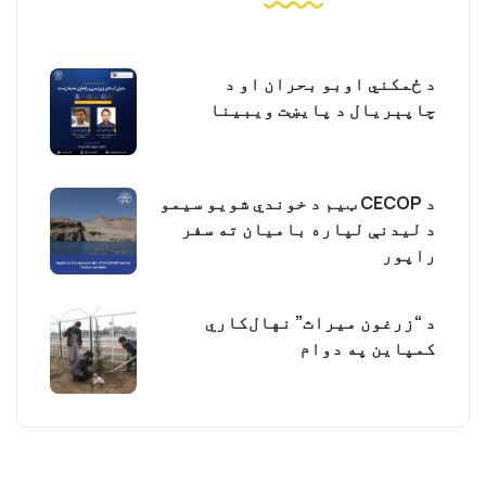
د ځمکني اوبو بحران او د
چاپېریال د پایښت ویبینا
د CECOP ټیم د خوندي شویو سیمو
د لیدنې لپاره بامیان ته سفر
راپور
د “زرغون میراث” نهال‌کاري
کمپاین په دوام