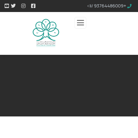
+93764486009 /li>