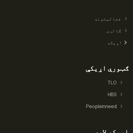
فعالیتونه
ګالری
اړیکه
ګټورې اړیکې
TLO
HBS
Peopleinneed
اریکه لاری