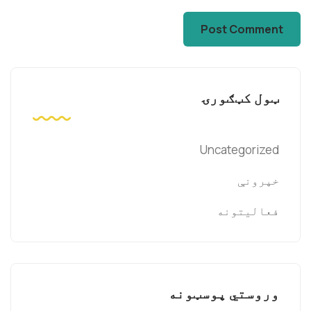
ټول کټګورۍ
Uncategorized
خپرونې
فعالیتونه
وروستي پوسټونه