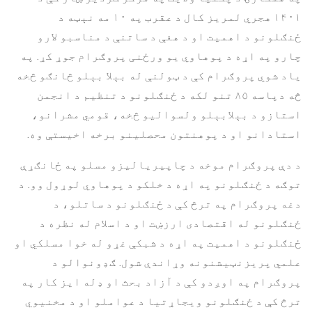
۱۴۰۱ هجري لمریز کال د عقرب په ۱۰ مه نېټه د
ځنګلونو د اهمیت او د هغې د ساتنې د مناسبو لارو
چارو په اړه د پوهاوي یو ورځنی پروګرام جوړ کړ. په
ياد شوي پروګرام کې د ټولنې له بېلا بېلو څانګو څخه
څه دپاسه ٨٥ تنو لکه د ځنګلونو د تنظيم د انجمن
استازو د بېلابېلو ولسواليو څخه، قومي مشرانو،
استادانو او د پوهنتون محصلينو برخه اخيستې وه.
د دې پروګرام موخه د چاپیریالیزو مسلو په ځانګړې
توګه د ځنګلونو په اړه د خلکو د پوهاوي لوړول وو. د
دغه پروګرام په ترڅ کې د ځنګلونو د ساتلو، د
ځنګلونو له اقتصادی ارزښت او د اسلام له نظره د
ځنګلونو د اهمیت په اړه د شبکې غړو له خوا مسلکي او
علمي پریزنټیشنونه وړاندې شول. ګډونوالو د
پروګرام په اوږدو کې د آزاد بحث او ډله ایز کار په
ترڅ کې د ځنګلونو ویجاړتیا د عواملو او د مخنیوي