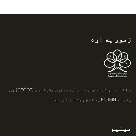
زموږ په اړه
د اقلیم او ژوند چاپیریال د همغږۍ پلاټفورم (CECOP) چې
پخوا د ENRMN په نوم پیژندل کیږده.
مینیو