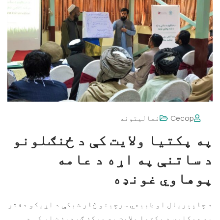
Cecop
فعالیتونه
په پکتیا ولایت کې د ځنګلونو
د ساتنې په اړه د عامه
پوهاوي غونډه
د چاپېریال او طبیعي سرچینو څار شبکې د اړیکو دفتر
په همکارۍ د پکتیا ولایت په مرکز ګردیز ښار کې د