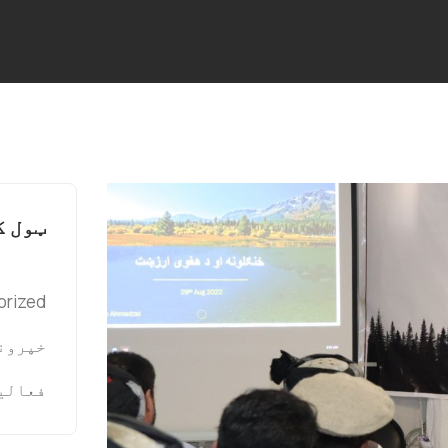
ټول ک
orized
خپرون
فعالی