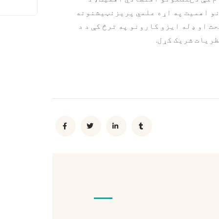
نو اهمیت په اړه علمي پریزنټیشنونه
ث او ډله ایزو کارونو په ترڅ کې د د
ظریات شریک کړل.