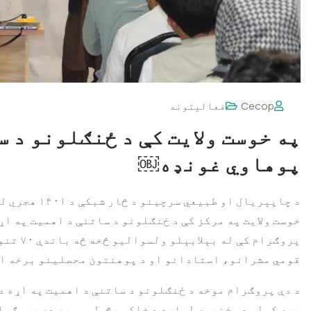
Cecop
فعالیتونه
په خوست ولایت کې د ځنګلونو د س
پوهاوي غونډه￼
د چاپېریال او 
خوست ولایت په مرکز کې د ځنګلونو د ساتنې د اهمیت په اړ
پروګرام 
قومي مشرانو، استادانو او د پوهنتون محصلینو برخه اخ
د دې پروګرام موخه د ځنګلونو د ساتنې د اهمیت په اړه د
پرې کولو د مخنیوي لپاره د خلکو هڅول وو. په دې پروګر