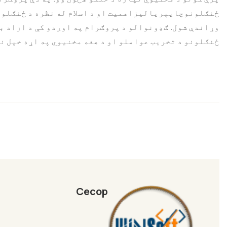
ځنګلونوچاپېریالیزاهمیت او د اسلام له نظره د ځنګلو
وړاندې شول. ګډونوالو د پروګرام په اوږدو کې د ازاد بح
ځنګلونو د تخریب عواملو او د هغه مخنیوي په اړه خپل ن
Cecop