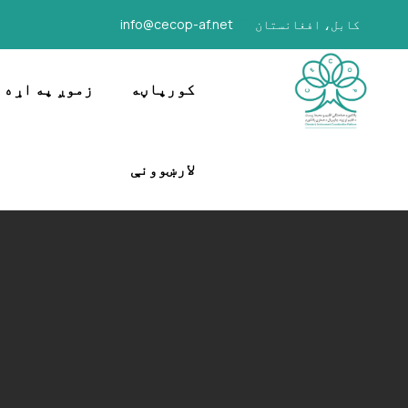
کابل، افغانستان
info@cecop-af.net
کورپاڼه
زموږ په اړه
لارښوونې