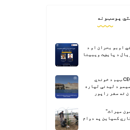
ي پوسټونه
ي اوبو بحران او د
ال د پایښت ویبینا
د CECOP ټیم د خوندي
یمو د لیدنې لپاره
 ته سفر راپور
ون میراث”
اري کمپاین په دوام