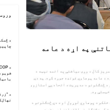
وروست
د ځمکن
اتنې په اړه د عامه
چاپېری
طبیعي سرچینو د څار شبکې د ۱۴۰۱ هجري لمریز کال د وږی میاشتې په اتمه نېټه د
شویو س
ه د عامه پوهاوي غونډه جوړه کړه. په دې
بامیان
کې له بېلابېلو ولسوالیو څخه څه باندې ۷۰ تنو د ځنګلونو د مدیریت د اتحادیې استازو،
یستې وه.
د “زرغ
نهال‌ک
 خلکو د پوهاوي لوړول او د دې ځنګلونو د
ام کې دځنګلونو اقتصادي اهمیت، د