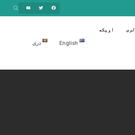
ری
اړیکه
English
دری