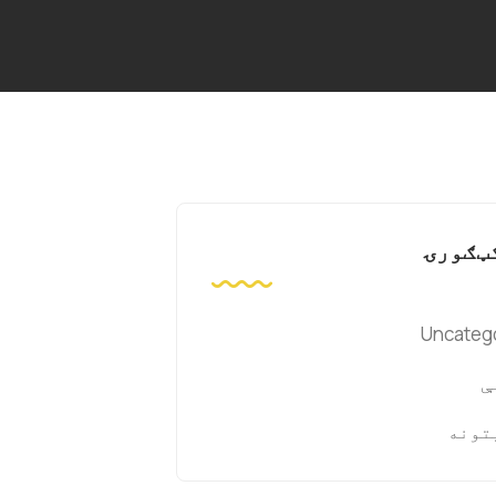
ټګورۍ
Uncateg
ې
تونه