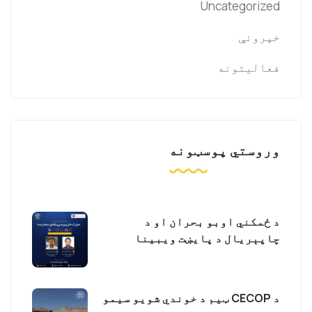
Uncategorized
خپرونې
فعالیتونه
وروستي پوسټونه
د ځمکني اوبو بحران او د
چاپېریال د پایښت ویبینا
د CECOP ټیم د خوندي شویو سیمو