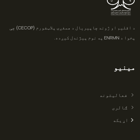
د اقلیم او ژوند چاپیریال د همغږۍ پلاټفورم (CECOP) چې
پخوا د ENRMN په نوم پیژندل کیږده.
مینیو
فعالیتونه
ګالری
اړیکه