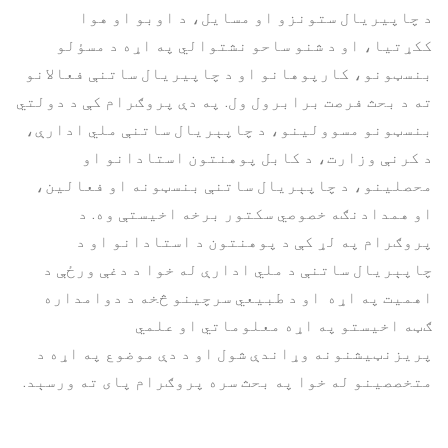
د چاپیریال ستونزو او مسایل، د اوبو او هوا
ککړتیا، او د شنو ساحو نشتوالي په اړه د مسؤلو
بنسټونو، کارپوهانو او د چاپیریال ساتنې فعالانو
ته د بحث فرصت برابرول ول. په دې پروګرام کې د دولتي
بنسټونو مسوولینو، د چاپېریال ساتنې ملي ادارې،
د کرنې وزارت، د کابل پوهنتون استادانو او
محصلینو، د چاپېریال ساتنې بنسټونه او فعالین،
او همدادنګه خصوصي سکتور برخه اخیستې وه. د
پروګرام په لړ کې د پوهنتون د استادانو او د
چاپېریال ساتنې د ملي ادارې له خوا د دغې ورځې د
اهمیت په اړه او د طبیعي سرچینو څخه د دوامداره
ګټه اخیستو په اړه معلوماتي او علمي
پریزنټیشنونه وړاندې شول او د دې موضوع په اړه د
متخصصینو له خوا په بحث سره پروګرام پای ته ورسېد.