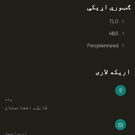
ګټورې اړیکې
TLO
HBS
Peopleinneed
اریکه لاری
پته
کابل، افغانستان
آدرس ایمیل