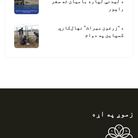
د لیدنې لپاره بامیان ته سفر
راپور
د “زرغون میراث” نهال‌کاري
کمپاین په دوام
زموږ په اړه