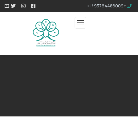
+93764486009 /li>