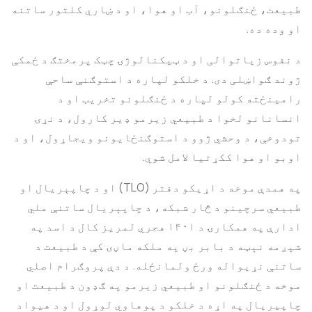
طبیعت، ځنګلونو، آب او هوا، او د ښاري کلتور ساتنه
او وده ده.
د نفوس زیاتوالی او د ټیکنالوژۍ چټک پرمختګ د ځمکې
ژوند ګواښلی دی. د خلکو لپاره د استوګنې ساحې
رامینځته کولو لپاره د ځنګلونو تخریب او د
انسانانو لخوا د طبیعي زیرمو ډیر کارول، د نړۍ
تودوخې، د وحشي ژوو د استوګنځایونو ویجاړول، او د
اوبو او هوا ککړتیا لامل شوي.
په همدې موخه د اړیکو دفتر (TLO) او د چاپېریال او
طبیعي سرچینو د څار شبکه، د چاپېریال ساتنې ملي
ادارې په همکارۍ د ۱۴۰۱ هجري لمریز کال د اسد په
شپږمه نېټه د بابر بڼ په ملکه ماڼۍ کې د طبیعت د
ساتنې نړیواله ورځ ولمانځله. د دې پروګرام اصلي
موخه د ځنګلونو او طبیعي زیرمو په ګډون د طبیعت او
چاپیریال په اړه د خلکو د پوهاوي لوړول او د هیواد