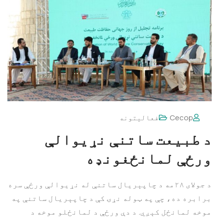
Cecop
فعالیتونه
د طبیعت ساتنې نړیوالې
ورځې لمانځغونډه
د جولای ۲۸مه د چاپېریال ساتنې له نړیوالې ورځې سره
برابره ده، چې په ټوله نړۍ کې د چاپېریال ساتنې په
موخه لمانځل کېږي. د دې ورځې د لمانځلو موخه د