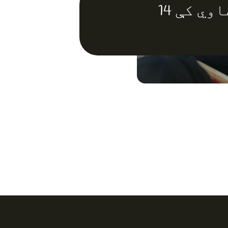
د چاپیریال په پوهاوي کې 14