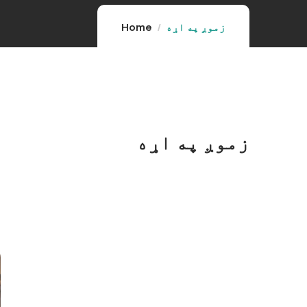
زموږ په اړه
Home
زموږ په اړه