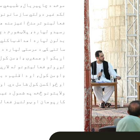
موخه د چاپیریال، طبیعي س
لکه غیر دولتي سازمانونو،
فعالینو ترمنځ اغیزمنه همغ
رسیدو لپاره، پلاټفورم د 
بدلون لپاره اهداف ټاکلي د
ساتنې کې د مرستې لپاره د 
اړیکو او همغږۍ ډاډمن کول،
لوړولو فعالیتونو له لارې
ډاډمن کول، او د اقلیم د ب
ولایتونو څخه په شمول د غ
کارپوهان او ټولنیز فعالی