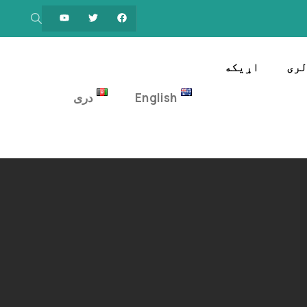
ری
اړیکه
English
دری