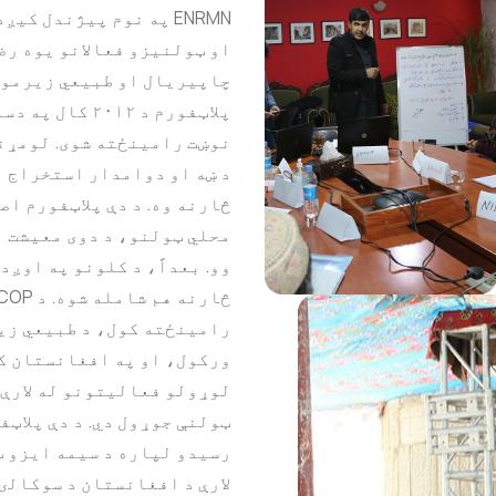
ENRMN په نوم پیژندل 
او ټولنیزو فعالانو یوه رض
چاپیریال او طبیعي زیرمو د
نوښت رامینځته شوی. لومړنی
د ښه او دوامدار استخراج ا
څارنه وه. د دې پلاټفورم اص
محلي ټولنو، د دوی معیشت ا
وو. بعداً، د کلونو په اوږ
رامینځته کول، د طبیعي زی
ورکول، او په افغانستان ک
لوړولو فعالیتونو له لارې 
ټولنې جوړول دي. د دې پلاټف
رسیدو لپاره د سیمه ایزو ټ
لارې د افغانستان د سوکالۍ 