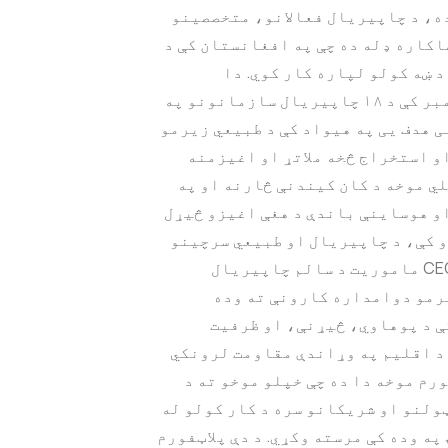
کیږده، د چاپیریال فعالانو، متخصصینو
اکاره ډله ده چې په افغانستان کې د
 ښه کولو لپاره کار کوي. دا
پلاټفورم د ۲۰۱۲ کال په دسمبر کې د ۱۸ چاپیریال سازمانونو په
 هدف یی په هیواد کې د طبیعي زیرمو
و استخراج څخه ملاتړ او اغیزمنه
لي موخه د کان کیندنې څارنه او په
و هوساینې باندې د هغې اغیزو څیړل
دو کې، د چاپیریال او طبیعي سرچینو
څارنه هم شامله شوه. د CECOP ماموریت د سالم چاپیریال
رمو دوامداره کارونې ته وده
ې د پوهاوي، څیړنې، او ظرفیت
د اقلیم په وړاندې مقاومت لرونکي
ورم موخه دا ده چې خپلو موخو ته د
ولنو او شریکانو سره د کار کولو له
په وده کې مرسته وکړي. د دې پلاټفورم