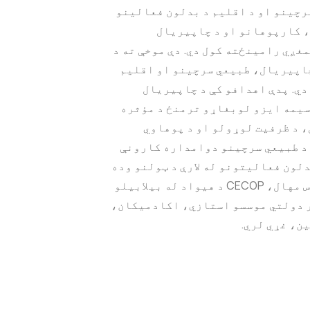
رچینو او د اقلیم د بدلون فعالینو
 کارپوهانو او د چاپیریال
ږي رامینځته کول دي. دې موخې ته د
چاپیریال، طبیعي سرچینو او اقلیم
ي. پدې اهدافو کې د چاپیریال
سیمه ایزو لوبغاړو ترمنځ د مؤثره
 د ظرفیت لوړولو او د پوهاوي
 د طبیعي سرچینو دوامداره کارونې
دلون فعالیتونو له لارې د ټولنو وده
او ځواکمن کول شامل دي. اوس مهال، CECOP د هیواد له بیلابیلو
یر دولتي موسسو استازي، اکادمیکان،
ن، غړي لري.