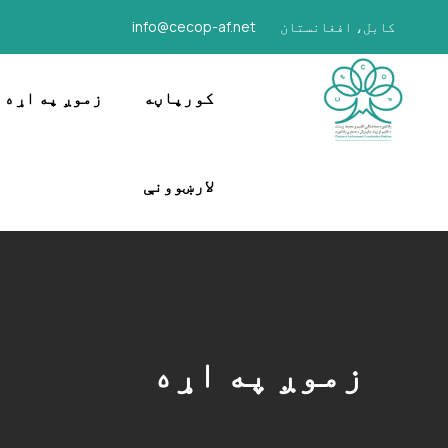
کابل، افغانستان
info@cecop-af.net
کورپاڼه
زموږ په اړه
لارښوونې
زموږ په اړه