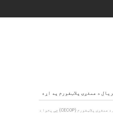
یال د همغږۍ پلاټفورم په اړه
د اقلیم او ژوند چاپیریال د همغږۍ پلاټفورم (CECOP) چې پخوا د