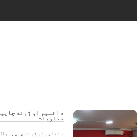
د اقلیم او ژوند چاپیر
معلومات