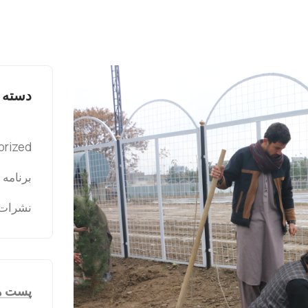
دسته ب
orized
برنامه ه
نشرات
پست ه