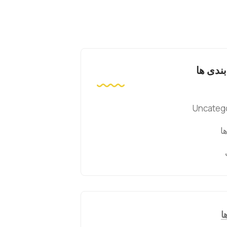
ندی ها
Uncateg
ا
ا