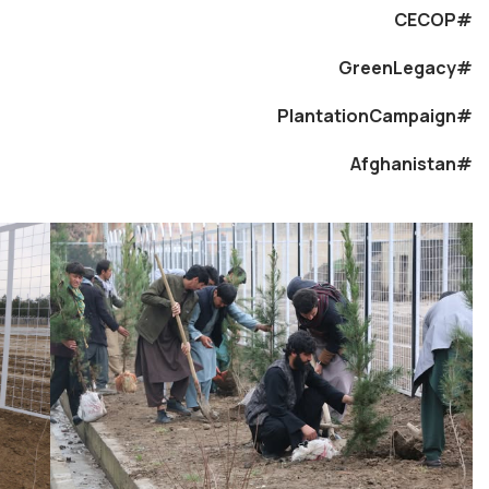
#CECOP
#GreenLegacy
#PlantationCampaign
#Afghanistan