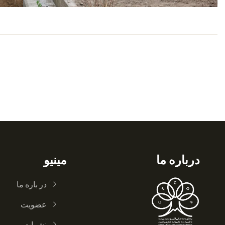
درباره ما
مینیو
در باره ما
عضویت
نشرات