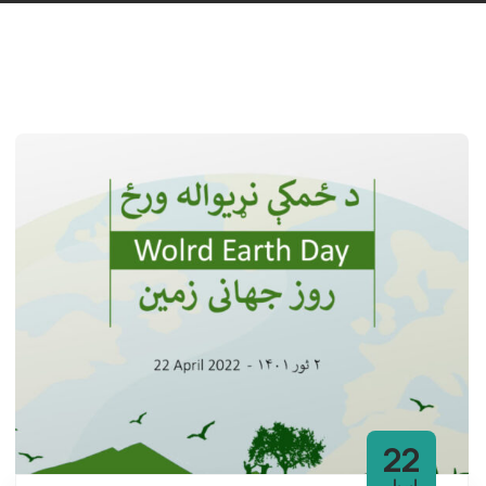
22
اِپریل