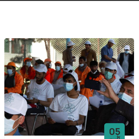
05
آگُست