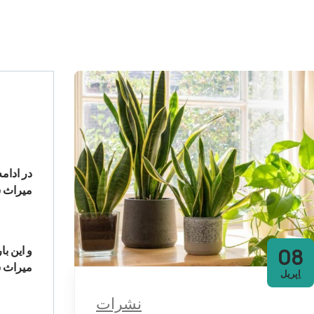
در ادام
میراث 
08
و این با
میراث س
اِپریل
نشرات