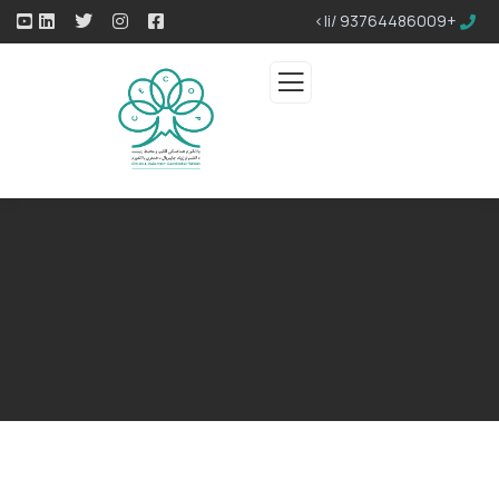
+93764486009 /li>