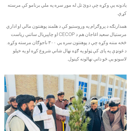
یادونه یې وکړه چې دوئ تل له موږ سره په ملي برنامو کې مرسته
کړې.
همدارنګه د پروګرام په وروستیو کې د هلمند پوهنتون مالي او اداري
مرستیال سعید اغاجان هم د CECOP او چاپېریال ساتنې ریاست
څخه مننه وکړه چې د پوهنتون سره یې ۳۰۰ ناجوګان مرسته وکړه.
د غونډې په پای کې ټولو په ګډه نهال شاني شروع کړه او په خپلو
لاسونو یې څو دانې نهالونه کېنول.