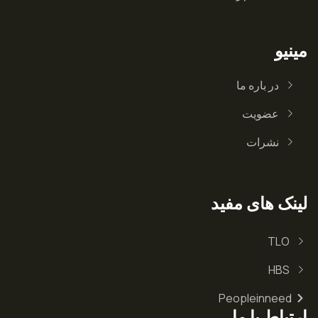
مینیو
در باره ما
عضویت
نشرات
لینک های مفید
TLO
HBS
Peopleinneed
ارتباط با ما