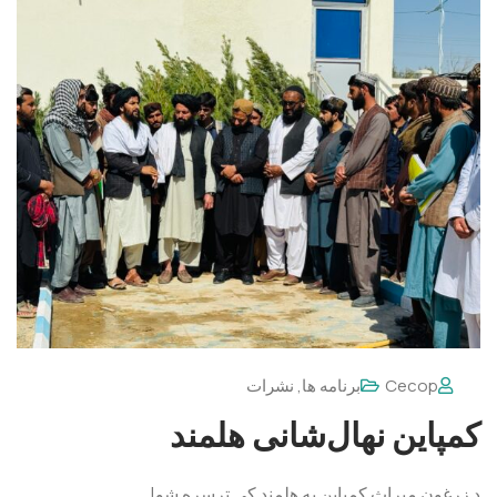
Cecop
برنامه ها
,
نشرات
کمپاین نهال‌شانی هلمند
د زرغون میراث کمپاین په هلمند کې ترسره شو!