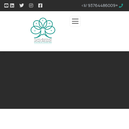
+93764486009 /li>