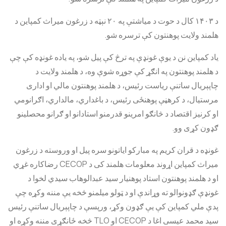
د ۱۴۰۳ کال د حوت د میاشتې په ۲۰ نېټه د زرغون میراث کمپاین د
هلمند ولایت پوهنتون کې ترسره شو.
یاد کمپاین نن د یوې غونډې په ترڅ کې پیل شو، په یاده غونډه کې چې
د هلمند پوهنتون په انګړ کې جوړه شوې وه، د هلمند ولایت د
چاپېریال ساتنې ریاست رئیس، د هلمند پوهنتون مالي او اداری
مرستیال، د کرهڼې پوهنځی رئیس، د باغداري، مالداري، اګرانومي
او کرنیز اقتصاد د څانګو امرینو قدرمنو استادانو او ګرانو محصلینو
ګډون کړی وو.
غونډه د قران کریم په مبارکو ایاتونو سره پیل او وروسته د زرغون
میراث کمپاین اړوند معلومات هلمند کی د CECOP رضاکاره غړي
او د هلمند پوهنتون استاد پوهنیار سید عبدالوهاب سیدي لخوا د
غونډې ګډونوالو ته وړاندې او د ټولو میلمنو څخه یې مننه وکړه چې
پدې ملي کمپاین کې یې ګډون وکړ، ورپسې د چاپېریال ساتنې رئیس
سید محمد عیسی اغا د CECOP او TLO څخه ځانګړی مننه وکړه او