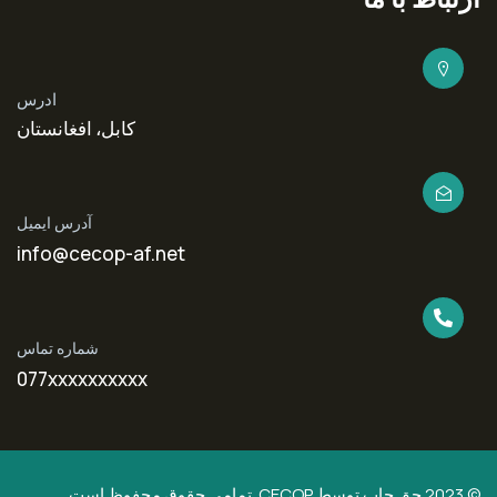
ادرس
کابل، افغانستان
آدرس ایمیل
info@cecop-af.net
شماره تماس
077xxxxxxxxxx
© 2023 حق چاپ توسط CECOP. تمامی حقوق محفوظ است